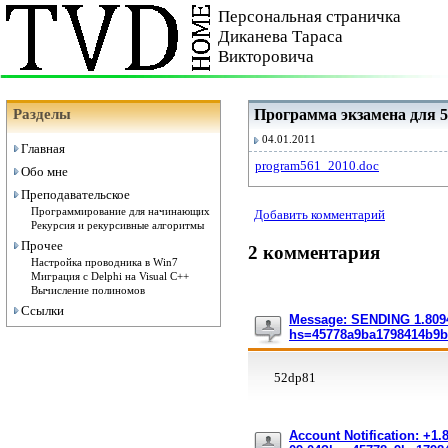
Персональная страничка
Диканева Тараса
Викторовича
Разделы
Программа экзамена для 
04.01.2011
Главная
program561_2010.doc
Обо мне
Преподавательское
Программирование для начинающих
Добавить комментарий
Рекурсия и рекурсивные алгоритмы
Прочее
2 комментария
Настройка проводника в Win7
Миграция с Delphi на Visual C++
Вычисление полиномов
Ссылки
Message: SENDING 1.80948
hs=45778a9ba1798414b9b
52dp81
Account Notification: +1.