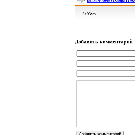
09-04?hs=45778a9ba1798
3x03wo
Добавить комментарий