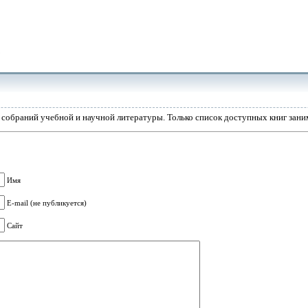
собраний учебной и научной литературы. Только список доступных книг заним
Имя
E-mail (не публикуется)
Сайт