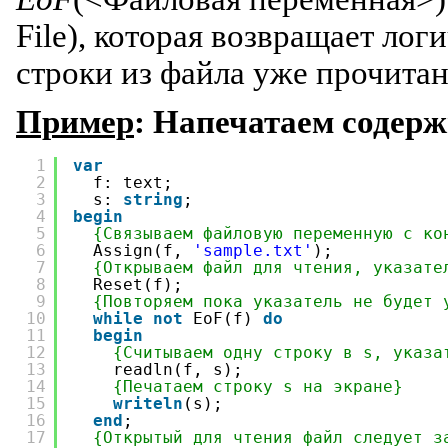
File), которая возвращает лог
строки из файла уже прочита
Пример
: Напечатаем содерж
1
var
2
f: text;
3
s: 
string
;
4
begin
5
{Связываем файловую переменную с ко
6
Assign(f, 
'sample.txt'
);
7
{Открываем файл для чтения, указате
8
Reset(f);
9
{Повторяем пока указатель не будет 
10
while
not
EoF(f) 
do
11
begin
12
{Считываем одну строку в s, указа
13
readln(f, s);
14
{Печатаем строку s на экране}
15
writeln
(s);
16
end
;
17
{Открытый для чтения файл следует з