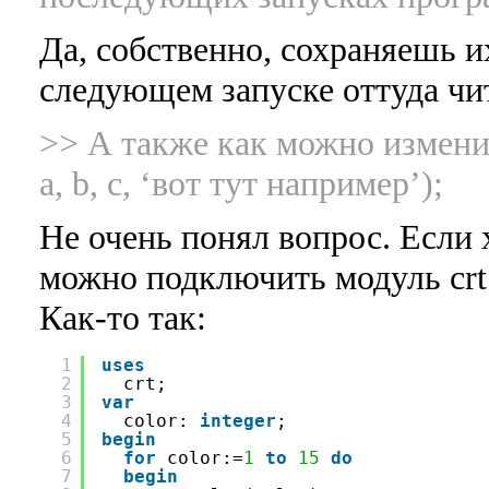
Да, собственно, сохраняешь и
следующем запуске оттуда чи
>> А также как можно изменить
a, b, c, ‘вот тут например’);
Не очень понял вопрос. Если 
можно подключить модуль crt 
Как-то так:
1
uses
2
crt;
3
var
4
color: 
integer
;  
5
begin
6
for
color:=
1
to
15
do
7
begin