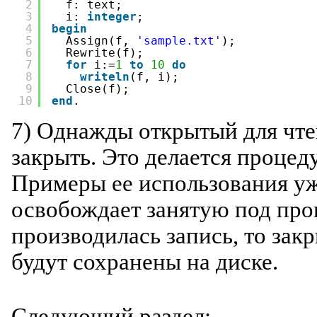
2
f: text;
3
i: 
integer
;
4
begin
5
Assign(f, 
'sample.txt'
);
6
Rewrite(f);
7
for
i:=
1
to
10
do
8
writeln
(f, i);
9
Close(f);
10
end
.
7) Однажды открытый для чте
закрыть. Это делается процед
Примеры ее использования уж
освобождает занятую под про
производилась запись, то зак
будут сохранены на диске.
Следующий раздел: