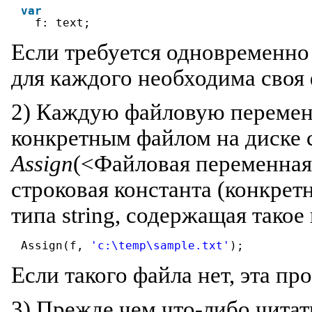
var
f: text;
Если требуется одновременно 
для каждого необходима своя
2) Каждую файловую перемен
конкретным файлом на диске
Assign
(<Файловая переменная>
строковая константа (конкрет
типа string, содержащая такое
Assign(f, 
'c:\temp\sample.txt'
);
Если такого файла нет, эта про
3) Прежде чем что-либо читат