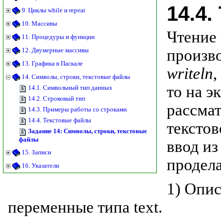
14.4
9. Циклы while и repeat
10. Массивы
Чтение 
11. Процедуры и функции
произв
12. Двумерные массивы
13. Графика в Паскале
writeln
,
14. Символы, строки, текстовые файлы
то на э
14.1. Символьный тип данных
14.2. Строковый тип
рассмат
14.3. Примеры работы со строками
14.4. Текстовые файлы
текстов
Задание 14: Символы, строки, текстовые
файлы
ввод из
15. Записи
продел
16. Указатели
1) Опи
переменные типа text.