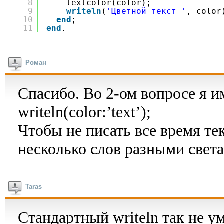
8
textcolor(color);
9
writeln
(
'Цветной текст '
, color
10
end
;  
11
end
.
Роман
Спасибо. Во 2-ом вопросе я и
writeln(color:’text’);
Чтобы не писать все время те
несколько слов разными свет
Taras
Стандартный writeln так не у