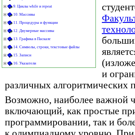
студент
9. Циклы while и repeat
10. Массивы
Факуль
11. Процедуры и функции
технол
12. Двумерные массивы
больши
13. Графика в Паскале
14. Символы, строки, текстовые файлы
являетс
15. Записи
(излож
16. Указатели
и огран
различных алгоритмических 
Возможно, наиболее важной ча
включающий, как простые пр
программировании, так и бол
к олимпиадному уровню. При