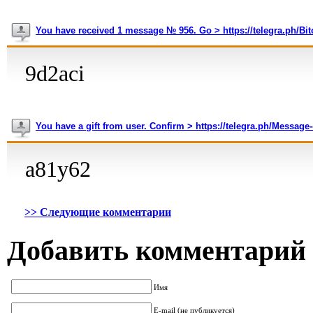
You have received 1 message № 956. Go > https://telegra.ph/B
9d2aci
You have a gift from user. Confirm > https://telegra.ph/Messa
a81y62
>> Следующие комментарии
Добавить комментарий
Имя
E-mail (не публикуется)