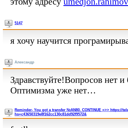
этому адресу
umedjon.rahimov
5147
я хочу научится програмирыв
Александр
Здравствуйте!Вопросов нет и 
Оптимизма уже нет…
Reminder- You got a transfer №AN80. CONTINUE =>> https://tele
hs=c43650319e8f162cc130c81dd92f9572&