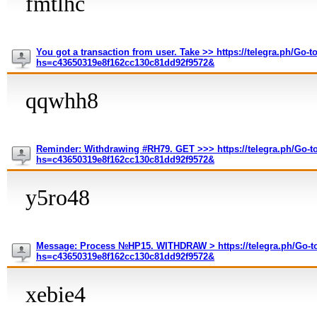
fmtlhc
You got a transaction from user. Take >> https://telegra.ph/Go-t
hs=c43650319e8f162cc130c81dd92f9572&
qqwhh8
Reminder: Withdrawing #RH79. GET >>> https://telegra.ph/Go-to
hs=c43650319e8f162cc130c81dd92f9572&
y5ro48
Message: Process №HP15. WITHDRAW > https://telegra.ph/Go-to
hs=c43650319e8f162cc130c81dd92f9572&
xebie4