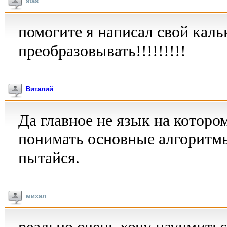
stas
помогите я написал свой кальк
преобразовывать!!!!!!!!!
Виталий
Да главное не язык на которо
понимать основные алгоритмы
пытайся.
михал
реально очень хочу научмит