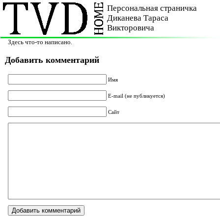
Персональная страничка
Диканева Тараса
Викторовича
Здесь что-то написано.
Добавить комментарий
Имя
E-mail (не публикуется)
Сайт